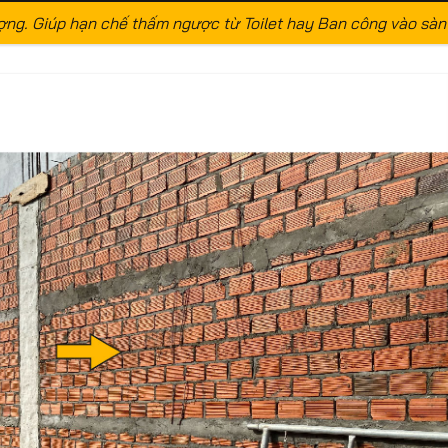
hượng. Giúp hạn chế thấm ngược từ Toilet hay Ban công vào sà