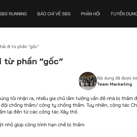
SBS RUNNING
BÁO CHÍ VỀ SBS
PHẢN HỒI
TUYỂN DỤN
ải đi từ phần “gốc”
i từ phần “gốc”
Nội dung đã được k
Team Marketing
chúng tôi nhận ra, nhiều gia chủ lầm tưởng vấn đề nhà bị thấm 
đội chống thấm/ công ty chống thấm. Tuy nhiên, công tác C
hấm lại đến từ các công tác Xây thô.
t nhỏ giúp công trình hạn chế bị thấm: