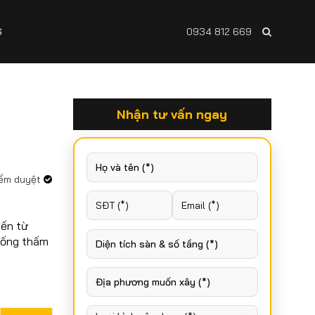
G
0934 812 669
Nhận tư vấn ngay
iểm duyệt
đến từ
hống thấm