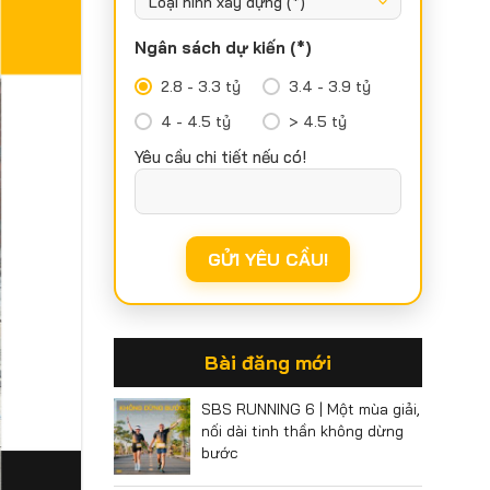
Ngân sách dự kiến (*)
2.8 - 3.3 tỷ
3.4 - 3.9 tỷ
4 - 4.5 tỷ
> 4.5 tỷ
Yêu cầu chi tiết nếu có!
Bài đăng mới
SBS RUNNING 6 | Một mùa giải,
nối dài tinh thần không dừng
bước