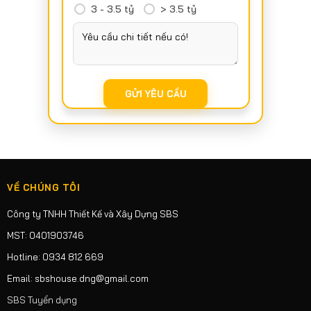
3 - 3.5 tỷ
> 3.5 tỷ
VỀ CHÚNG TÔI
Công ty TNHH Thiết Kế và Xây Dựng SBS
MST: 0401903746
Hotline: 0934 812 669
Email: sbshouse.dng@gmail.com
SBS Tuyển dụng