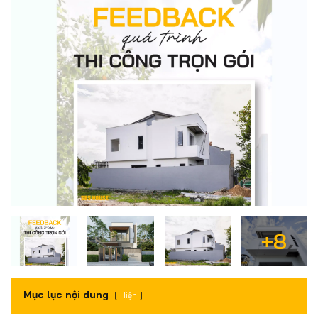
+8
Mục lục nội dung
Hiện