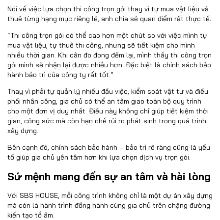
Nói về việc lựa chọn thi công trọn gói thay vì tự mua vật liệu và
thuê từng hạng mục riêng lẻ, anh chia sẻ quan điểm rất thực tế:
“Thi công trọn gói có thể cao hơn một chút so với việc mình tự
mua vật liệu, tự thuê thi công, nhưng sẽ tiết kiệm cho mình
nhiều thời gian. Khi cân đo đong đếm lại, mình thấy thi công trọn
gói mình sẽ nhận lại được nhiều hơn. Đặc biệt là chính sách bảo
hành bảo trì của công ty rất tốt.”
Thay vì phải tự quản lý nhiều đầu việc, kiểm soát vật tư và điều
phối nhân công, gia chủ có thể an tâm giao toàn bộ quy trình
cho một đơn vị duy nhất. Điều này không chỉ giúp tiết kiệm thời
gian, công sức mà còn hạn chế rủi ro phát sinh trong quá trình
xây dựng.
Bên cạnh đó, chính sách bảo hành – bảo trì rõ ràng cũng là yếu
tố giúp gia chủ yên tâm hơn khi lựa chọn dịch vụ trọn gói.
Sứ mệnh mang đến sự an tâm và hài lòng
Với SBS HOUSE, mỗi công trình không chỉ là một dự án xây dựng
mà còn là hành trình đồng hành cùng gia chủ trên chặng đường
kiến tạo tổ ấm.