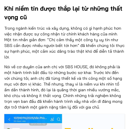
Khi niềm tin được thắp lại từ những thất
vọng cũ
Trong ngành kiến trúc và xây dựng, không có gì hạnh phúc hơn
việc nhận được sự công nhận từ chính khách hàng của mình.
Một tin nhắn giản đơn: “Chị cảm thấy một công ty uy tín như
SBS cần được nhiều người biết tới hơn” đã khiến chúng tôi thực
sự hạnh phúc, một cảm xúc dâng trào thật khó để diễn tả thành
lời.
Nói về cơ duyên của anh chị với SBS HOUSE, đó không phải là
một hành trình bắt đầu từ những bước sơ khai. Trước khi đến
với chúng tôi, anh chị đã từng thiết kế và thi công một số hạng
mục với đơn vị khác. Thế nhưng, thay vì là niềm vui khi nhìn tổ
ấm dần thành hình, đó lại là quãng thời gian nhiều vướng mắc,
khó chịu và không ít thất vọng. Chính những trải nghiệm không
trọn vẹn ban đầu đã khiến hành trình xây nhà vốn dĩ đáng mong
đợi trở thành một gánh nặng tâm lý đối với gia chủ.