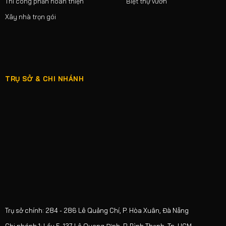
Thi công phần hoàn thiện
Biệt thự vườn
Xây nhà trọn gói
TRỤ SỞ & CHI NHÁNH
Trụ sở chính: 284 - 286 Lê Quảng Chí, P. Hòa Xuân, Đà Nẵng
Chi nhánh 1: Lầu 5, 137 Lê Quang Định, P. Bình Thạnh, Tp. HCM