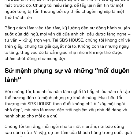
mất trước đó. Chúng tôi hiểu rằng, để lấy lại niềm tin từ một
người từng bị tổn thương bởi sự thiếu chuyên nghiệp là một
thử thách lớn.
Bằng cách làm việc tận tâm, kỹ lưỡng đến sự đồng hành xuyên
suốt của đội ngũ, mọi vấn đề của anh chị đều được lắng nghe –
tư vấn – xử lý trọn vẹn. Tại SBS HOUSE, chúng tôi không chỉ vẽ
trên giấy, chúng tôi giải quyết nỗi lo. Không còn là những ngày
lo lắng, thay vào đó là cảm giác nhẹ nhõm khi mọi thứ được
chăm chút đúng như mong đợi.
Sứ mệnh phụng sự và những “mối duyên
lành”
Với chúng tôi, bao nhiêu năm làm nghề là bấy nhiêu năm cả tập
thể hướng đến sứ mệnh phụng sự khách hàng. Mục tiêu tối
thượng mà SBS HOUSE theo đuổi không chỉ là “xây một ngôi
nhà đẹp”, mà còn là mang đến trải nghiệm xây nhà dễ dàng và
hạnh phúc cho mỗi gia chủ.
Chúng tôi tin rằng, mỗi ngôi nhà là một mái ấm, nơi bão dừng
sau cánh cửa. Vì vậy, sự an tâm của khách hàng trong suốt quá