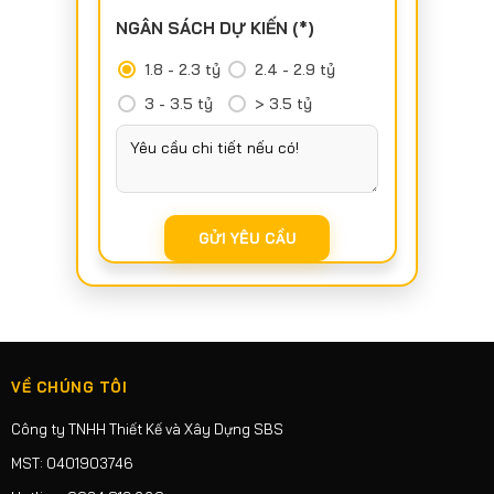
NGÂN SÁCH DỰ KIẾN (*)
1.8 - 2.3 tỷ
2.4 - 2.9 tỷ
3 - 3.5 tỷ
> 3.5 tỷ
VỀ CHÚNG TÔI
Công ty TNHH Thiết Kế và Xây Dựng SBS
MST: 0401903746