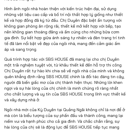
Hình ảnh ngôi nhà hoàn thiện với kiến trúc hiện đại, sử dụng
những vật liệu cao cấp và bố trí nội thất hợp lý giống như thiết
kế và hợp đồng đã ký từ đầu. Chị Duyên đặc biệt ấn tượng với
không gian phòng ăn rộng rãi, thiết kế mở kết hợp với bếp, tạo
nên không gian thoáng đãng và ấm cúng cho những bữa cơm
gia đình. Sự kết hợp giữa ánh sáng tự nhiên và đèn trang trí tinh
tế đã làm nổi bật vẻ đẹp của ngôi nhà, mang đến cảm giác ấm
áp và sang trọng.
Quá trình hợp tác với SBS HOUSE đã mang lại cho chị Duyên
một trải nghiệm tuyệt vời, từ khâu thiết kế đến hỗ trợ thi công.
Chị Duyên rất tự hào khi chia sẻ về ngôi nhà của mình và không
quên khẳng định rằng SBS HOUSE chính là đối tác đáng tin cậy,
người đã biến giấc mơ của chị thành hiện thực. Những lời khen
ngợi và sự hài lòng của chị chính là minh chứng rõ ràng nhất
cho chất lượng và uy tín của SBS HOUSE trong lĩnh vực thiết kế
và xây dựng nhà ở.
Ngôi nhà mới của Kỳ Duyên tại Quảng Ngãi không chỉ là nơi để ở
mà còn là biểu tượng của sự phấn đấu và thành công, mang lại
niềm vui và hạnh phúc cho cả gia đình. Và chắc chắn rằng, sự
hài lòng của chị sẽ là động lực để SBS HOUSE tiếp tục mang