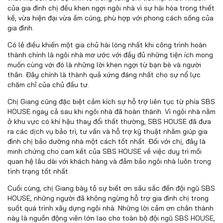
của gia đình chị đều khen ngợi ngôi nhà vì sự hài hòa trong thiết
kế, vừa hiện đại vừa ấm cúng, phù hợp với phong cách sống của
gia đình.
Có lẻ điều khiến một gia chủ hài lòng nhất khi công trình hoàn
thành chính là ngôi nhà mơ ước với đầy đủ những tiện ích mong
muốn cùng với đó là những lời khen ngợi từ bạn bè và người
thân. Đây chính là thành quả xứng đáng nhất cho sự nổ lực
chăm chỉ của chủ đầu tư.
Chị Giang cũng đặc biệt cảm kích sự hỗ trợ liên tục từ phía SBS
HOUSE ngay cả sau khi ngôi nhà đã hoàn thành. Vì ngôi nhà nằm
ở khu vực có khí hậu thay đổi thất thường, SBS HOUSE đã đưa
ra các dịch vụ bảo trì, tư vấn và hỗ trợ kỹ thuật nhằm giúp gia
đình chị bảo dưỡng nhà một cách tốt nhất. Đối với chị, đây là
minh chứng cho cam kết của SBS HOUSE về việc duy trì mối
quan hệ lâu dài với khách hàng và đảm bảo ngôi nhà luôn trong
tình trạng tốt nhất.
Cuối cùng, chị Giang bày tỏ sự biết ơn sâu sắc đến đội ngũ SBS
HOUSE, những người đã không ngừng hỗ trợ gia đình chị trong
suốt quá trình xây dựng ngôi nhà. Những lời cảm ơn chân thành
này là nguồn động viên lớn lao cho toàn bộ đội ngũ SBS HOUSE,