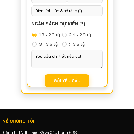
NGÂN SÁCH DỰ KIẾN (*)
1.8 - 2.3 tỷ
2.4 - 2.9 tỷ
3 - 3.5 tỷ
> 3.5 tỷ
VỀ CHÚNG TÔI
Công ty TNHH Thiết Kế và Xây Dựng SBS