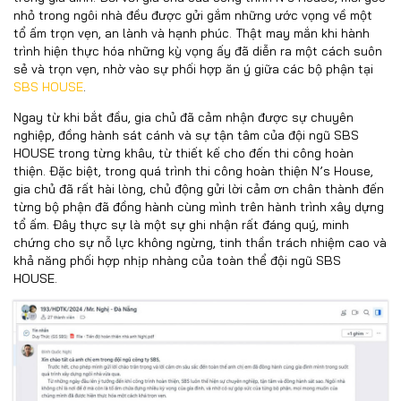
nhỏ trong ngôi nhà đều được gửi gắm những ước vọng về một
tổ ấm trọn vẹn, an lành và hạnh phúc. Thật may mắn khi hành
trình hiện thực hóa những kỳ vọng ấy đã diễn ra một cách suôn
sẻ và trọn vẹn, nhờ vào sự phối hợp ăn ý giữa các bộ phận tại
SBS HOUSE
.
Ngay từ khi bắt đầu, gia chủ đã cảm nhận được sự chuyên
nghiệp, đồng hành sát cánh và sự tận tâm của đội ngũ SBS
HOUSE trong từng khâu, từ thiết kế cho đến thi công hoàn
thiện. Đặc biệt, trong quá trình thi công hoàn thiện N’s House,
gia chủ đã rất hài lòng, chủ động gửi lời cảm ơn chân thành đến
từng bộ phận đã đồng hành cùng mình trên hành trình xây dựng
tổ ấm. Đây thực sự là một sự ghi nhận rất đáng quý, minh
chứng cho sự nỗ lực không ngừng, tinh thần trách nhiệm cao và
khả năng phối hợp nhịp nhàng của toàn thể đội ngũ SBS
HOUSE.