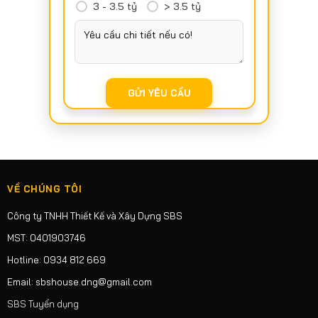
3 - 3.5 tỷ
> 3.5 tỷ
VỀ CHÚNG TÔI
Công ty TNHH Thiết Kế và Xây Dựng SBS
MST: 0401903746
Hotline: 0934 812 669
Email: sbshouse.dng@gmail.com
SBS Tuyển dụng