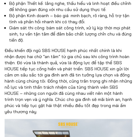
Bộ phận Thiết kế: lắng nghe, thấu hiểu và linh hoạt điều chỉnh
để không gian đúng với nhu cầu sử dụng thực tế.
Bộ phận Kinh doanh – báo giá: minh bạch, rõ ràng, hỗ trợ tận
tình và phản hồi nhanh khi có thay đổi.
Giám sát thi công: bám sát công trình, xử lý kịp thời mọi phát
sinh, tư vấn tận tâm để đảm bảo chất lượng chỉn chu và đúng
tiến độ.
Điều khiến đội ngũ SBS HOUSE hạnh phúc nhất chính là khi
nhận được hai chữ “an tâm” từ gia chủ sau khi công trình hoàn
thiện. Đó vừa là thành quả, vừa là động lực để tập thể SBS
HOUSE tiếp tục cống hiến và phát triển. SBS HOUSE xin gửi lời
cảm ơn sâu sắc tới gia đình anh đã tin tưởng lựa chọn và đồng
hành cùng chúng tôi. Đồng thời, cũng trân trọng ghi nhận những
nỗ lực và tinh thần trách nhiệm của từng thành viên SBS
HOUSE – những con người đã cùng nhau viết nên một hành
trình trọn vẹn và ý nghĩa. Chúc cho gia đình sẽ mãi bình an, hạnh
phúc và tiếp tục gặt hái thật nhiều điều tốt đẹp trong mái ấm
yêu thương này.