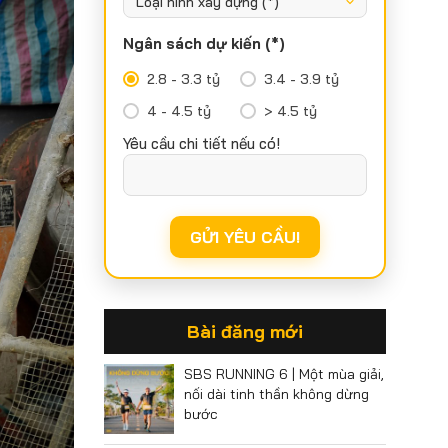
Ngân sách dự kiến (*)
2.8 - 3.3 tỷ
3.4 - 3.9 tỷ
4 - 4.5 tỷ
> 4.5 tỷ
Yêu cầu chi tiết nếu có!
Bài đăng mới
SBS RUNNING 6 | Một mùa giải,
nối dài tinh thần không dừng
bước