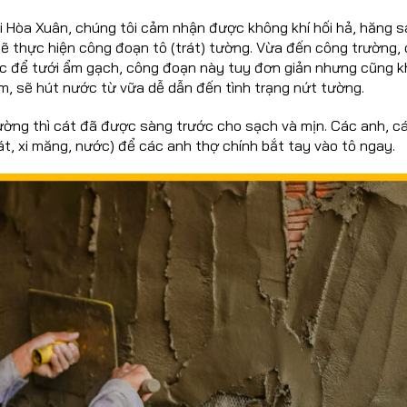
i Hòa Xuân, chúng tôi cảm nhận được không khí hối hả, hăng 
sẽ thực hiện công đoạn tô (trát) tường. Vừa đến công trường,
ước để tưới ẩm gạch, công đoạn này tuy đơn giản nhưng cũng 
m, sẽ hút nước từ vữa dễ dẫn đến tình trạng nứt tường.
 tường thì cát đã được sàng trước cho sạch và mịn. Các anh, c
t, xi măng, nước) để các anh thợ chính bắt tay vào tô ngay.