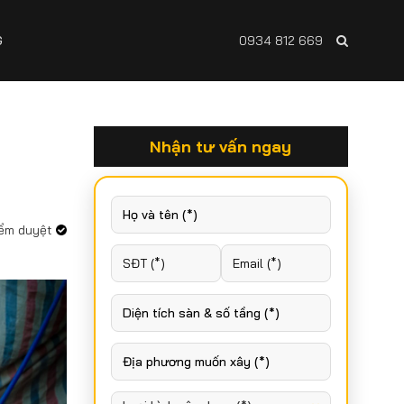
G
0934 812 669
Nhận tư vấn ngay
iểm duyệt