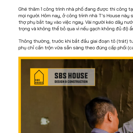
Ghé thăm 1 công trình nhà phố đang được thi công tạ
mọi người. Hôm nay, ở công trình nhà T’s House này 
thợ phụ bắt tay vào việc ngay. Vài người kéo dây n
trọng và không thể bỏ qua vì nếu gạch không đủ độ ẩ
Thông thường, trước khi bắt đầu giai đoạn tô (trát)
phụ chỉ cần trộn vữa sẵn sàng theo đúng cấp phối (cá