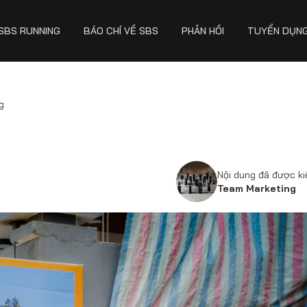
SBS RUNNING
BÁO CHÍ VỀ SBS
PHẢN HỒI
TUYỂN DỤN
g
Nội dung đã được k
Team Marketing