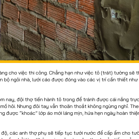
ng cho việc thi công. Chẳng hạn như việc tô (trát) tường sẽ t
bộ ngôi nhà, lưới cáo được đóng vào các vị trí cần thiết như v
ôm nay, đội thợ tiến hành tô trong để tránh được cái nắng trực
ại mồ hôi. Nhưng đôi tay vẫn thoăn thoắt không ngừng nghỉ. Th
ng được “khoác” lớp áo mới láng mịn, hứa hẹn ngày hoàn thiệ
độ, các anh thợ phụ sẽ tiếp tục tưới nước để cấp ẩm cho tư