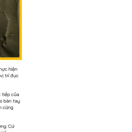
hực hiện
ị trí đục
 tiếp của
eo bàn tay
n cũng
ờng. Cứ