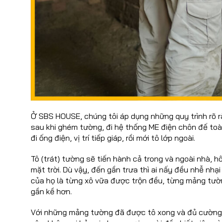
Ở SBS HOUSE, chúng tôi áp dụng những quy trình rõ rà
sau khi ghém tường, đi hệ thống ME điện chôn đế toàn 
đi ống điện, vị trí tiếp giáp, rồi mới tô lớp ngoài.
Tô (trát) tường sẽ tiến hành cả trong và ngoài nhà, h
mặt trời. Dù vậy, đến gần trưa thì ai nấy đều nhễ nh
của họ là từng xô vữa được trộn đều, từng mảng tườ
gần kề hơn.
Với những mảng tường đã được tô xong và đủ cường 