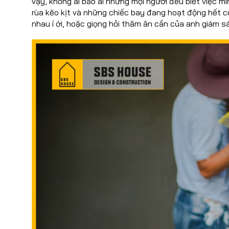
vậy, không ai bảo ai nhưng mọi người đều biết việc mì
rùa kẽo kịt và những chiếc bay đang hoạt động hết c
nhau í ới, hoặc giọng hỏi thăm ân cần của anh giám s