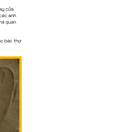
say của
 các anh
khá quan
ác bác thợ