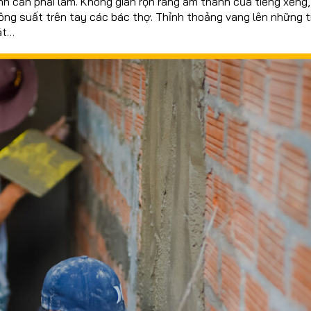
nh cần phải làm. Không gian rộn ràng âm thanh của tiếng xẻng,
ông suất trên tay các bác thợ. Thỉnh thoảng vang lên những t
át…