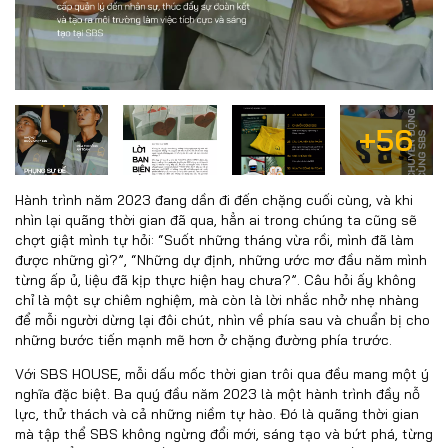
+56
Hành trình năm 2023 đang dần đi đến chặng cuối cùng, và khi
nhìn lại quãng thời gian đã qua, hẳn ai trong chúng ta cũng sẽ
chợt giật mình tự hỏi: “Suốt những tháng vừa rồi, mình đã làm
được những gì?”, “Những dự định, những ước mơ đầu năm mình
từng ấp ủ, liệu đã kịp thực hiện hay chưa?”. Câu hỏi ấy không
chỉ là một sự chiêm nghiệm, mà còn là lời nhắc nhở nhẹ nhàng
để mỗi người dừng lại đôi chút, nhìn về phía sau và chuẩn bị cho
những bước tiến mạnh mẽ hơn ở chặng đường phía trước.
Với SBS HOUSE, mỗi dấu mốc thời gian trôi qua đều mang một ý
nghĩa đặc biệt. Ba quý đầu năm 2023 là một hành trình đầy nỗ
lực, thử thách và cả những niềm tự hào. Đó là quãng thời gian
mà tập thể SBS không ngừng đổi mới, sáng tạo và bứt phá, từng