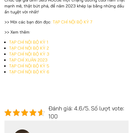
Chúc đại gia đình SBS HOUSE một chặng đường cuối năm thật
mạnh mẽ, thật bứt phá, để năm 2023 khép lại bằng những dấu
ấn tuyệt vời nhất!
>> Mời các bạn đón đọc:
TẠP CHÍ NỘI BỘ KỲ 7
>> Xem thêm:
TẠP CHÍ NỘI BỘ KỲ 1
TẠP CHÍ NỘI BỘ KỲ 2
TẠP CHÍ NỘI BỘ KỲ 3
TẠP CHÍ XUÂN 2023
TẠP CHÍ NỘI BỘ KỲ 5
TẠP CHÍ NỘI BỘ KỲ 6
Đánh giá: 4.6/5. Số lượt vote:
100