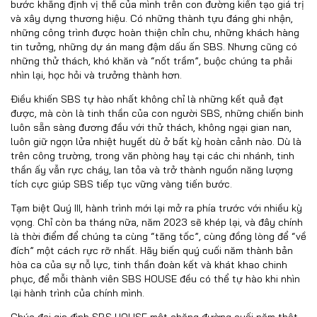
bước khẳng định vị thế của mình trên con đường kiến tạo giá trị
và xây dựng thương hiệu. Có những thành tựu đáng ghi nhận,
những công trình được hoàn thiện chỉn chu, những khách hàng
tin tưởng, những dự án mang đậm dấu ấn SBS. Nhưng cũng có
những thử thách, khó khăn và “nốt trầm”, buộc chúng ta phải
nhìn lại, học hỏi và trưởng thành hơn.
Điều khiến SBS tự hào nhất không chỉ là những kết quả đạt
được, mà còn là tinh thần của con người SBS, những chiến binh
luôn sẵn sàng đương đầu với thử thách, không ngại gian nan,
luôn giữ ngọn lửa nhiệt huyết dù ở bất kỳ hoàn cảnh nào. Dù là
trên công trường, trong văn phòng hay tại các chi nhánh, tinh
thần ấy vẫn rực cháy, lan tỏa và trở thành nguồn năng lượng
tích cực giúp SBS tiếp tục vững vàng tiến bước.
Tạm biệt Quý III, hành trình mới lại mở ra phía trước với nhiều kỳ
vọng. Chỉ còn ba tháng nữa, năm 2023 sẽ khép lại, và đây chính
là thời điểm để chúng ta cùng “tăng tốc”, cùng đồng lòng để “về
đích” một cách rực rỡ nhất. Hãy biến quý cuối năm thành bản
hòa ca của sự nỗ lực, tinh thần đoàn kết và khát khao chinh
phục, để mỗi thành viên SBS HOUSE đều có thể tự hào khi nhìn
lại hành trình của chính mình.