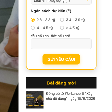
Ngân sách dự kiến (*)
2.8 - 3.3 tỷ
3.4 - 3.9 tỷ
4 - 4.5 tỷ
> 4.5 tỷ
Yêu cầu chi tiết nếu có!
Bài đăng mới
Đừng bỏ lỡ Workshop 5 “Xây
nhà dễ dàng” ngày 15/8/2026