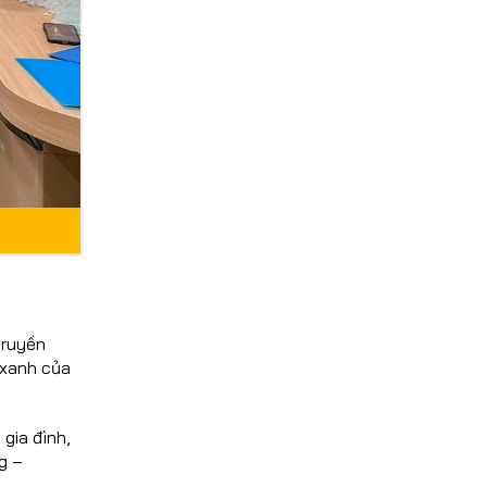
truyền
 xanh của
gia đình,
g –