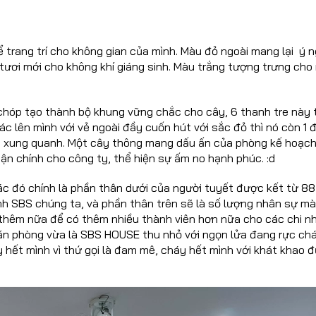
trang trí cho không gian của mình. Màu đỏ ngoài mang lại ý n
 tươi mới cho không khí giáng sinh. Màu trắng tượng trưng ch
 chóp tạo thành bộ khung vững chắc cho cây, 6 thanh tre này
c lên mình với vẻ ngoài đầy cuốn hút với sắc đỏ thì nó còn 1 
eo xung quanh. Một cây thông mang dấu ấn của phòng kế hoạch
uận chính cho công ty, thể hiện sự ấm no hạnh phúc. :d
c đó chính là phần thân dưới của người tuyết được kết từ 88
ình SBS chúng ta, và phần thân trên sẽ là số lượng nhân sự m
 thêm nữa để có thêm nhiều thành viên hơn nữa cho các chi n
o căn phòng vừa là SBS HOUSE thu nhỏ với ngọn lửa đang rực ch
áy hết mình vì thứ gọi là đam mê, cháy hết mình với khát khao