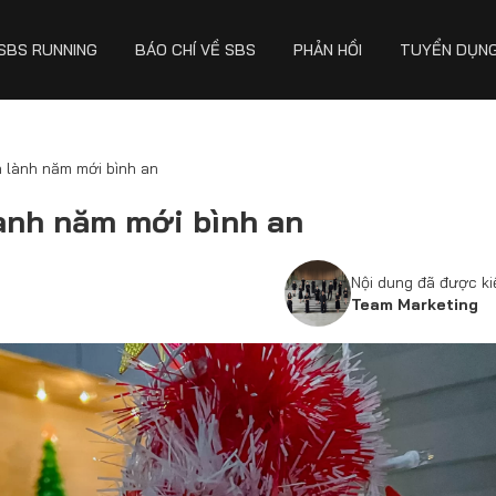
SBS RUNNING
BÁO CHÍ VỀ SBS
PHẢN HỒI
TUYỂN DỤN
 lành năm mới bình an
ành năm mới bình an
Nội dung đã được k
Team Marketing