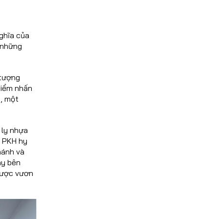
ghĩa của
o những
 tượng
điểm nhấn
, một
 ly nhựa
à PKH hy
hánh và
áy bên
 được vươn