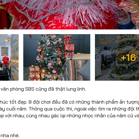
+16
 văn phòng SBS cũng đã thật lung linh.
 thúc tốt đẹp. 8 đội chơi đều đã có những thành phẩm ấn tượn
ày cuối năm.
Thông qua cuộc thi, ngoài việc tìm ra những đội t
 lại với nhau; cùng nhau gác lại những nhọc nhằn của năm cũ v
 nha nhé.