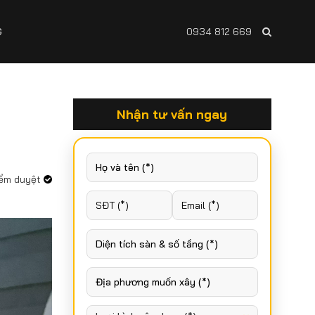
G
0934 812 669
Nhận tư vấn ngay
iểm duyệt