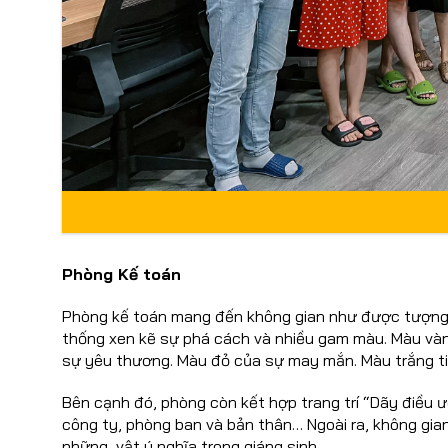
Phòng Kế toán
Phòng kế toán mang đến không gian như được tượng 
thống xen kẽ sự phá cách và nhiều gam màu. Màu và
sự yêu thương. Màu đỏ của sự may mắn. Màu trắng ti
Bên cạnh đó, phòng còn kết hợp trang trí “Dãy điều 
công ty, phòng ban và bản thân… Ngoài ra, không gia
những vật ý nghĩa trong giáng sinh.