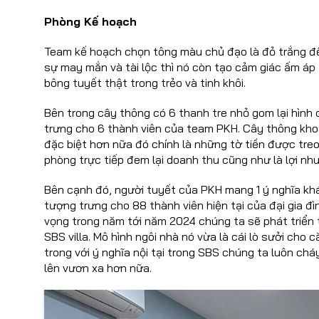
Phòng Kế hoạch
Team kế hoạch chọn tông màu chủ đạo là đỏ trắng để 
sự may mắn và tài lộc thì nó còn tạo cảm giác ấm áp
bông tuyết thật trong trẻo và tinh khôi.
Bên trong cây thông có 6 thanh tre nhỏ gom lại hình
trưng cho 6 thành viên của team PKH. Cây thông khoá
đặc biệt hơn nữa đó chính là những tờ tiền được tr
phòng trực tiếp đem lại doanh thu cũng như là lợi nh
Bên cạnh đó, người tuyết của PKH mang 1 ý nghĩa khá
tượng trưng cho 88 thành viên hiện tại của đại gia đ
vọng trong năm tới năm 2024 chúng ta sẽ phát triển
SBS villa. Mô hình ngôi nhà nó vừa là cái lò sưởi ch
trong với ý nghĩa nội tại trong SBS chúng ta luôn ch
lên vươn xa hơn nữa.