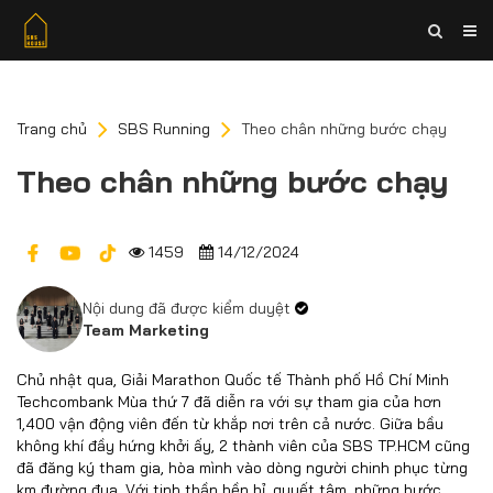
Trang chủ
SBS Running
Theo chân những bước chạy
Theo chân những bước chạy
1459
14/12/2024
Nội dung đã được kiểm duyệt
Team Marketing
Chủ nhật qua, Giải Marathon Quốc tế Thành phố Hồ Chí Minh
Techcombank Mùa thứ 7 đã diễn ra với sự tham gia của hơn
1,400 vận động viên đến từ khắp nơi trên cả nước. Giữa bầu
không khí đầy hứng khởi ấy, 2 thành viên của SBS TP.HCM cũng
đã đăng ký tham gia, hòa mình vào dòng người chinh phục từng
km đường đua. Với tinh thần bền bỉ, quyết tâm, những bước