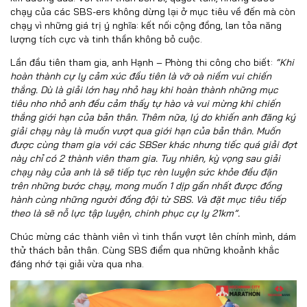
chạy của các SBS-ers không dừng lại ở mục tiêu về đến mà còn
chạy vì những giá trị ý nghĩa: kết nối cộng đồng, lan tỏa năng
lượng tích cực và tinh thần không bỏ cuộc.
Lần đầu tiên tham gia, anh Hạnh – Phòng thi công cho biết:
“Khi
hoàn thành cự ly cảm xúc đầu tiên là vỡ oà niềm vui chiến
thắng. Dù là giải lớn hay nhỏ hay khi hoàn thành những mục
tiêu nho nhỏ anh đều cảm thấy tự hào và vui mừng khi chiến
thắng giới hạn của bản thân. Thêm nữa, lý do khiến anh đăng ký
giải chạy này là muốn vượt qua giới hạn của bản thân. Muốn
được cùng tham gia với các SBSer khác nhưng tiếc quá giải đợt
này chỉ có 2 thành viên tham gia. Tuy nhiên, kỳ vọng sau giải
chạy này của anh là sẽ tiếp tục rèn luyện sức khỏe đều đặn
trên những bước chạy, mong muốn 1 dịp gần nhất được đồng
hành cùng những người đồng đội từ SBS. Và đặt mục tiêu tiếp
theo là sẽ nỗ lực tập luyện, chinh phục cự ly 21km”.
Chúc mừng các thành viên vì tinh thần vượt lên chính mình, dám
thử thách bản thân. Cùng SBS điểm qua những khoảnh khắc
đáng nhớ tại giải vừa qua nha.