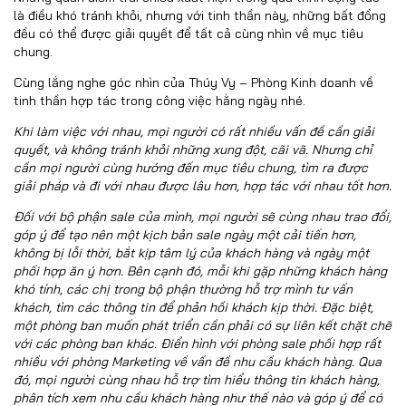
là điều khó tránh khỏi, nhưng với tinh thần này, những bất đồng
đều có thể được giải quyết để tất cả cùng nhìn về mục tiêu
chung.
Cùng lắng nghe góc nhìn của Thúy Vy – Phòng Kinh doanh về
tinh thần hợp tác trong công việc hằng ngày nhé.
Khi làm việc với nhau, mọi người có rất nhiều vấn đề cần giải
quyết, và không tránh khỏi những xung đột, cãi vã. Nhưng chỉ
cần mọi người cùng hướng đến mục tiêu chung, tìm ra được
giải pháp và đi với nhau được lâu hơn, hợp tác với nhau tốt hơn.
Đối với bộ phận sale của mình, mọi người sẽ cùng nhau trao đổi,
góp ý để tạo nên một kịch bản sale ngày một cải tiến hơn,
không bị lỗi thời, bắt kịp tâm lý của khách hàng và ngày một
phối hợp ăn ý hơn. Bên cạnh đó, mỗi khi gặp những khách hàng
khó tính, các chị trong bộ phận thường hỗ trợ mình tư vấn
khách, tìm các thông tin để phản hồi khách kịp thời. Đặc biệt,
một phòng ban muốn phát triển cần phải có sự liên kết chặt chẽ
với các phòng ban khác. Điển hình với phòng sale phối hợp rất
nhiều với phòng Marketing về vấn đề nhu cầu khách hàng. Qua
đó, mọi người cùng nhau hỗ trợ tìm hiểu thông tin khách hàng,
phân tích xem nhu cầu khách hàng như thế nào và góp ý để có