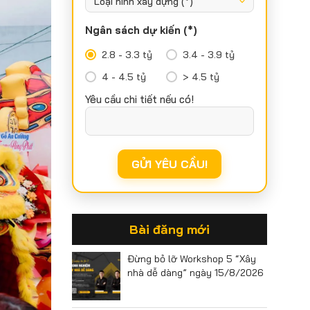
Ngân sách dự kiến (*)
2.8 - 3.3 tỷ
3.4 - 3.9 tỷ
4 - 4.5 tỷ
> 4.5 tỷ
Yêu cầu chi tiết nếu có!
Bài đăng mới
Đừng bỏ lỡ Workshop 5 “Xây
nhà dễ dàng” ngày 15/8/2026