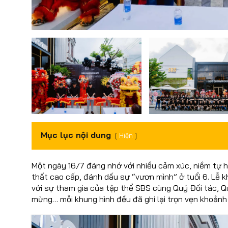
Mục lục nội dung
Hiện
Một ngày 16/7 đáng nhớ với nhiều cảm xúc, niềm tự 
thất cao cấp, đánh dấu sự “vươn mình” ở tuổi 6. Lễ 
với sự tham gia của tập thể SBS cùng Quý Đối tác, Q
mừng… mỗi khung hình đều đã ghi lại trọn vẹn khoảnh 