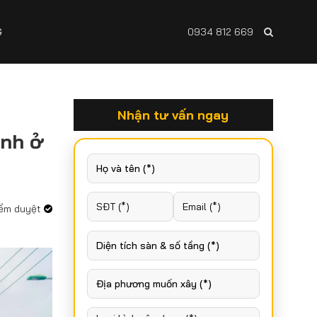
G
0934 812 669
Nhận tư vấn ngay
ình ở
iểm duyệt