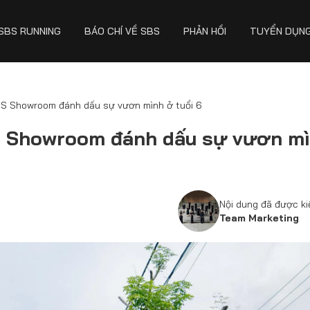
SBS RUNNING
BÁO CHÍ VỀ SBS
PHẢN HỒI
TUYỂN DỤN
S Showroom đánh dấu sự vươn mình ở tuổi 6
S Showroom đánh dấu sự vươn m
Nội dung đã được k
Team Marketing