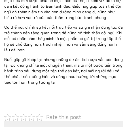
mục tiêu mới được chia sẻ một cách cụ thể, đi kèm với đó là sự
cam kết đồng hành từ Ban lãnh đạo. Điều này giúp toàn thể đội
ngũ có thêm niềm tin vào con đường mình đang đi, cũng như
hiểu rõ hơn vai trò của bản thân trong bức tranh chung.
Có thể nói, chính sự kết nối trực tiếp và sự ghi nhận đúng lúc đã
trở thành nền tảng quan trọng để củng cố tinh thần đội ngũ. Khi
mỗi cá nhân cảm thấy mình là một phần có giá trị trong tập thể,
họ sẽ chủ động hơn, trách nhiệm hơn và sẵn sàng đồng hành
lâu dài hơn.
Buổi gặp gỡ khép lại, nhưng những dư âm tích cực vẫn còn đọng
lại. Đó không chỉ là một chuyến thăm, mà là một bước tiến trong
hành trình xây dựng một tập thể gắn kết, nơi mỗi người đều có
thể phát triển, cống hiến và cùng nhau hướng tới những mục
tiêu lớn hơn trong tương lai.
Rate this post